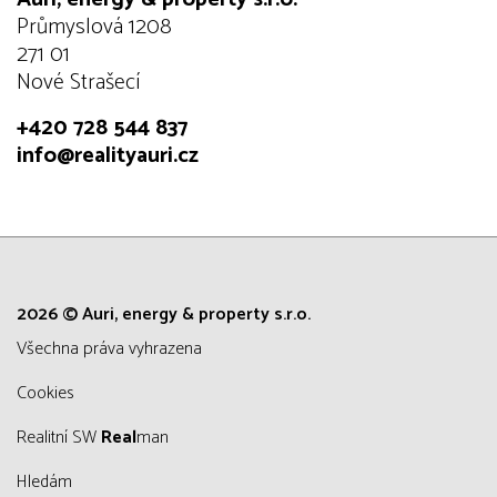
Průmyslová 1208
271 01
Nové Strašecí
+420 728 544 837
info@realityauri.cz
2026 © Auri, energy & property s.r.o.
všechna práva vyhrazena
Cookies
Realitní SW
Real
man
Hledám