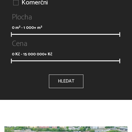
Komerční
Plocha
0
m² -
1 000+
m²
Cena
0
Kč -
15 000 000+
Kč
HLEDAT