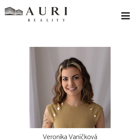
Auri, energy & property s.r.o.
Veronika Vaníčková