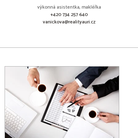
výkonná asistentka, makléřka
+420 734 257 640
vanickova@realityauri.cz