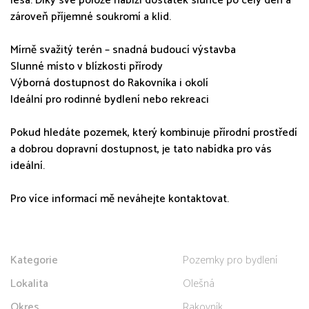
lesa. Díky své poloze nabízí dostatek slunce po celý den a
zároveň příjemné soukromí a klid.
Mírně svažitý terén – snadná budoucí výstavba
Slunné místo v blízkosti přírody
Výborná dostupnost do Rakovníka i okolí
Ideální pro rodinné bydlení nebo rekreaci
Pokud hledáte pozemek, který kombinuje přírodní prostředí
a dobrou dopravní dostupnost, je tato nabídka pro vás
ideální.
Pro více informací mě neváhejte kontaktovat.
Kategorie
Pozemky pro bydlení
Lokalita
Olešná
Okres
Rakovník