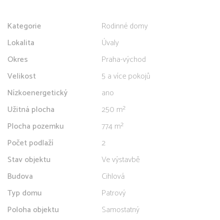
Kategorie
Rodinné domy
Lokalita
Úvaly
Okres
Praha-východ
Velikost
5 a více pokojů
Nízkoenergetický
ano
Užitná plocha
250 m²
Plocha pozemku
774 m²
Počet podlaží
2
Stav objektu
Ve výstavbě
Budova
Cihlová
Typ domu
Patrový
Poloha objektu
Samostatný