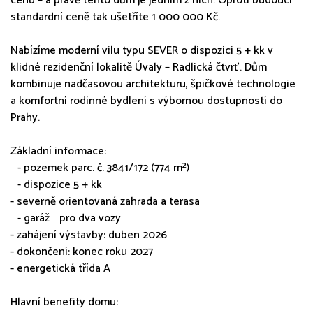
cenu – a právě tento dům je jedním z nich. Oproti budoucí
standardní ceně tak ušetříte 1 000 000 Kč.
Nabízíme moderní vilu typu SEVER o dispozici 5 + kk v
klidné rezidenční lokalitě Úvaly – Radlická čtvrť. Dům
kombinuje nadčasovou architekturu, špičkové technologie
a komfortní rodinné bydlení s výbornou dostupností do
Prahy.
Základní informace:
- pozemek parc. č. 3841/172 (774 m²)
- dispozice 5 + kk
- severně orientovaná zahrada a terasa
- garáž pro dva vozy
- zahájení výstavby: duben 2026
- dokončení: konec roku 2027
- energetická třída A
Hlavní benefity domu: