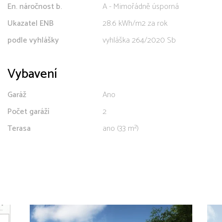
En. náročnost b.
A - Mimořádně úsporná
Ukazatel ENB
28.6 kWh/m2 za rok
podle vyhlášky
vyhláška 264/2020 Sb
Vybavení
Garáž
Ano
Počet garáží
2
Terasa
ano (33 m²)