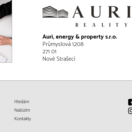
Auri, energy & property s.r.o.
Průmyslová 1208
271 01
Nové Strašecí
Hledám
Nabízím
Kontakty