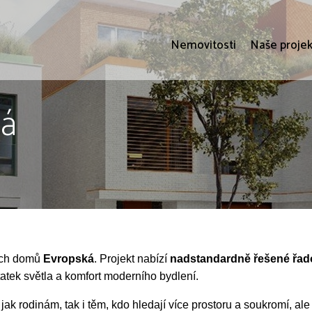
Nemovitosti
Naše projek
ká
ých domů
Evropská
. Projekt nabízí
nadstandardně řešené řa
atek světla a komfort moderního bydlení.
 rodinám, tak i těm, kdo hledají více prostoru a soukromí, ale