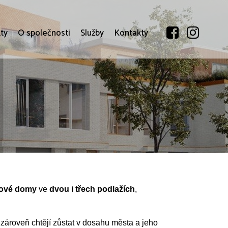
ty
O společnosti
Služby
Kontakty
dové domy
ve
dvou i třech podlažích
,
 zároveň chtějí zůstat v dosahu města a jeho